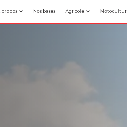
 propos
Nos bases
Agricole
Motocultur
Présentation
Matériel
Recrutement
Pièces détachées
Actualités
SAV - Atelier
Financement