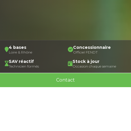
4 bases
Concessionnaire
Loire & Rhône
Officiel FENDT
SAV réactif
Stock à jour
Technicien formés
Occasion chaque semaine
30 ans
Contact
D'expertise familiale